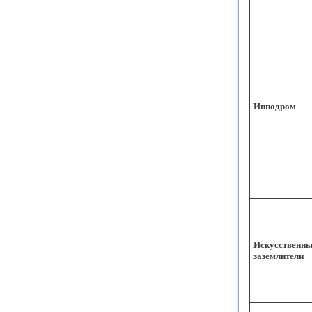
Ипподром
Искусственны
заземлители