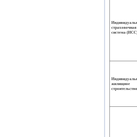
Индивидуаль
страховочная
система (ИСС
Индивидуаль
жилищное
строительств