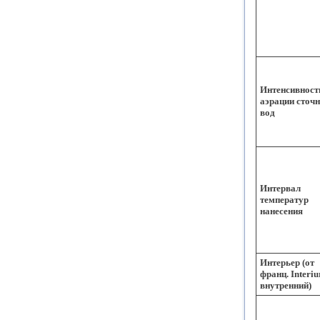
Интенсивност
аэрации сточ
вод
Интервал
температур
нанесения
Интерьер (от
франц. Interiur
внутренний)