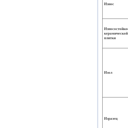
Износ
Износостойко
керамической
плитки
Изол
Изразец