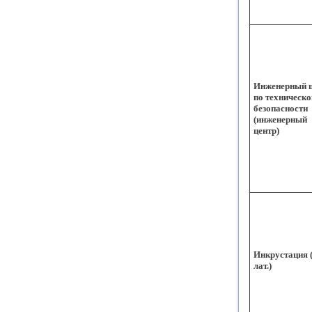
Инженерный ц
по техническо
безопасности
(инженерный
центр)
Инкрустация 
лат.)