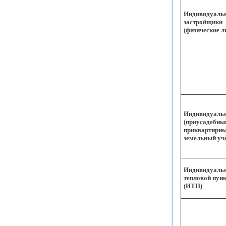
Индивидуаль
застройщики
(физические л
Индивидуаль
(приусадебны
приквартирны
земельный уч
Индивидуаль
тепловой пун
(ИТП)