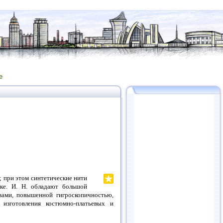
е
 при этом синтетические нити
ке. И. Н. обладают большой
вами, повышенной гигроскопичностью,
изготовления костюмно-платьевых и