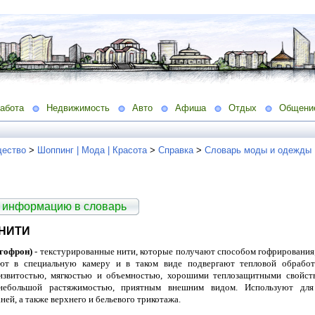
абота
Недвижимость
Авто
Афиша
Отдых
Общени
ество
>
Шоппинг | Мода | Красота
>
Справка
>
Словарь моды и одежды
 информацию в словарь
НИТИ
(гофрон)
- текстурированные нити, которые получают способом гофрирования;
ют в специальную камеру и в таком виде подвергают тепловой обработ
извитостью, мягкостью и объемностью, хорошими теплозащитными свойст
 небольшой растяжимостью, приятным внешним видом. Используют для 
ей, а также верхнего и бельевого трикотажа.