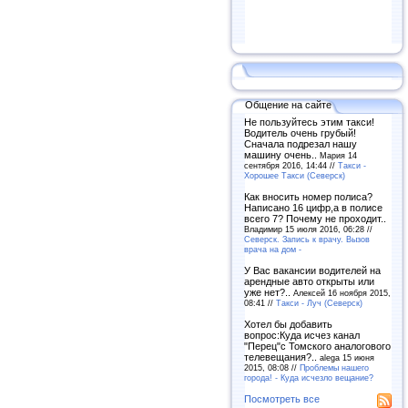
Общение на сайте
Не пользуйтесь этим такси!
Водитель очень грубый!
Сначала подрезал нашу
машину очень..
Мария 14
сентября 2016, 14:44 //
Такси -
Хорошее Такси (Северск)
Как вносить номер полиса?
Написано 16 цифр,а в полисе
всего 7? Почему не проходит..
Владимир 15 июля 2016, 06:28 //
Северск. Запись к врачу. Вызов
врача на дом -
У Вас вакансии водителей на
арендные авто открыты или
уже нет?..
Алексей 16 ноября 2015,
08:41 //
Такси - Луч (Северск)
Хотел бы добавить
вопрос:Куда исчез канал
"Перец"с Томского аналогового
телевещания?..
alega 15 июня
2015, 08:08 //
Проблемы нашего
города! - Куда исчезло вещание?
Посмотреть все