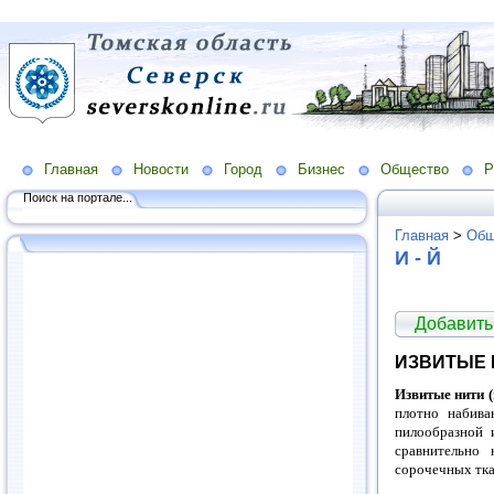
Главная
Новости
Город
Бизнес
Общество
Р
Поиск на портале...
Главная
>
Общ
И - Й
Добавить
ИЗВИТЫЕ 
Извитые нити 
плотно набива
пилообразной 
сравнительно
сорочечных ткан