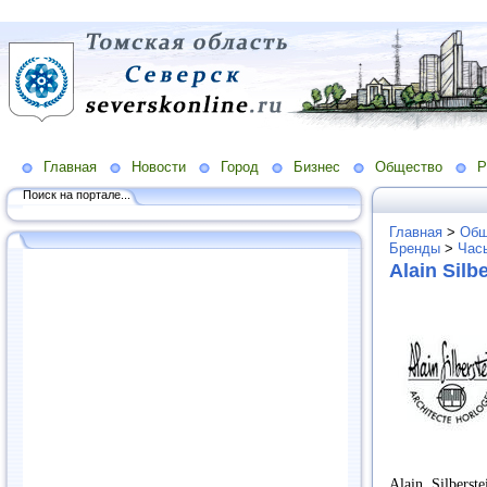
Главная
Новости
Город
Бизнес
Общество
Р
Поиск на портале...
Главная
>
Общ
Бренды
>
Час
Alain Silb
Alain Silbers