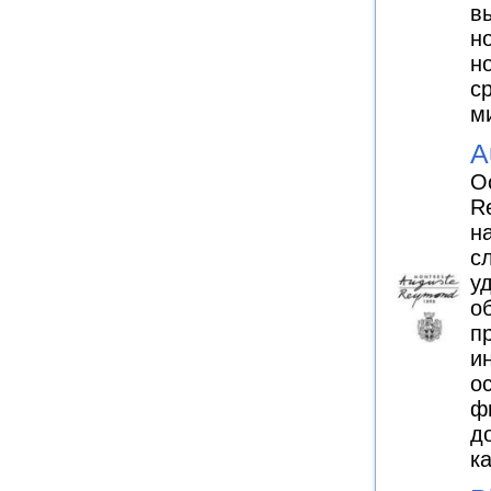
в
н
н
с
м
A
О
R
н
с
у
о
п
и
о
ф
д
к