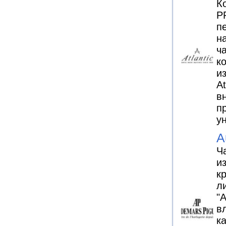
К
P
п
н
ч
к
и
A
в
п
у
A
Ч
и
к
л
"
в
к