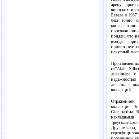
арену произ
японских и ит
Базеле в 1987
чем точно о
консервати
прославившиес
поняли, что на
всегда при
приветствует
искусный маст
Произведенны
от"Alain Silb
дизайнера с
надежностью 
дизайна с выс
коллекций.
Отражением 
коллекция "Bon
Giambattista
накладными 
треугольными
Другие часы, т
сертифициров
прозрачной с