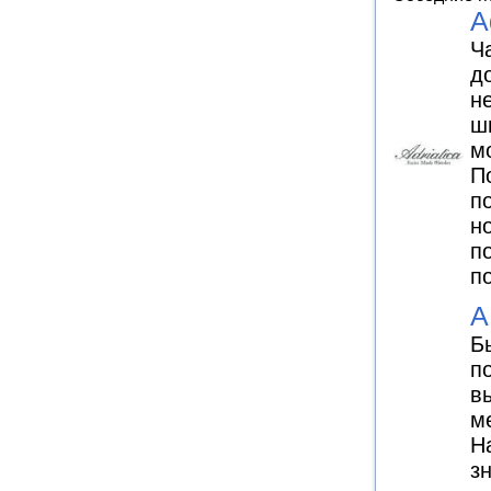
A
Ч
д
н
ш
м
П
п
н
п
п
A
Б
п
в
м
Н
з