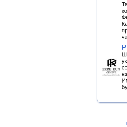
Т
к
Ф
К
п
ч
P
Ш
у
с
в
И
бу