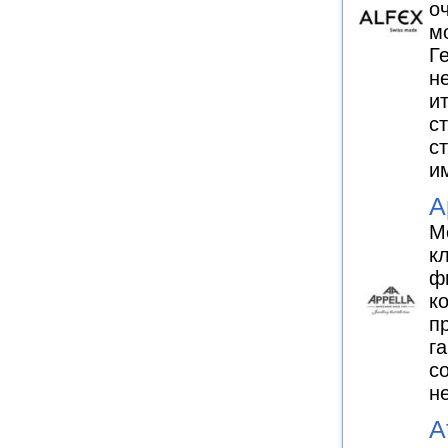
о
м
Г
н
и
с
с
и
A
М
к
ф
к
п
г
с
н
A