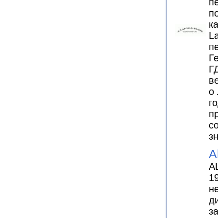
п
п
к
L
п
Г
Г
в
о
г
п
с
з
A
A
1
н
д
з