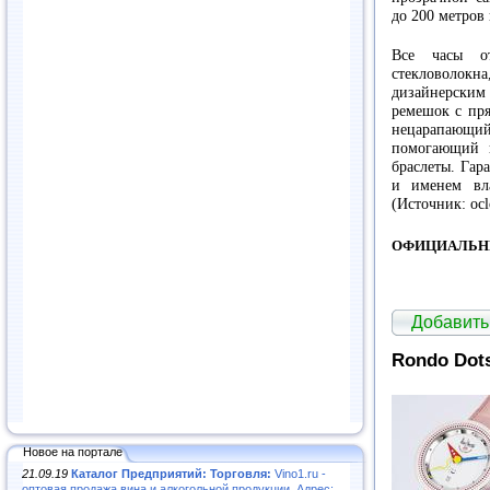
до
200 метров
Все часы от
стекловолокн
дизайнерским 
ремешок с пр
нецарапающи
помогающий п
браслеты. Гар
и именем вл
(Источник: ocl
ОФИЦИАЛЬН
Добавить
Rondo Dot
Новое на портале
21.09.19
Каталог Предприятий: Торговля:
Vino1.ru -
оптовая продажа вина и алкогольной продукции. Адрес: