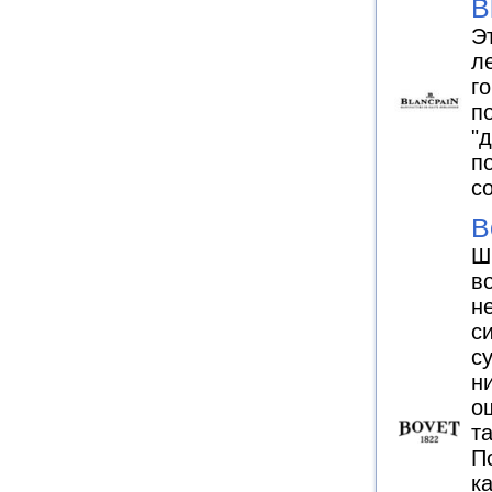
B
Э
л
г
по
"
п
с
B
Ш
в
н
с
с
н
о
т
П
к