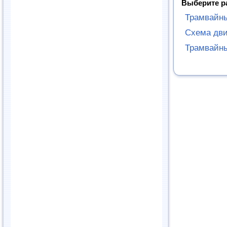
Выберите р
Трамвайн
Схема дви
Трамвайны