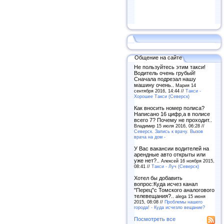
Общение на сайте
Не пользуйтесь этим такси!
Водитель очень грубый!
Сначала подрезал нашу
машину очень..
Мария 14
сентября 2016, 14:44 //
Такси -
Хорошее Такси (Северск)
Как вносить номер полиса?
Написано 16 цифр,а в полисе
всего 7? Почему не проходит..
Владимир 15 июля 2016, 06:28 //
Северск. Запись к врачу. Вызов
врача на дом -
У Вас вакансии водителей на
арендные авто открыты или
уже нет?..
Алексей 16 ноября 2015,
08:41 //
Такси - Луч (Северск)
Хотел бы добавить
вопрос:Куда исчез канал
"Перец"с Томского аналогового
телевещания?..
alega 15 июня
2015, 08:08 //
Проблемы нашего
города! - Куда исчезло вещание?
Посмотреть все