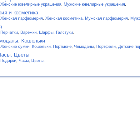
:
Женские ювелирные украшения
,
Мужские ювелирные украшения
.
ия и косметика
:
Женская парфюмерия
,
Женская косметика
,
Мужская парфюмерия
,
Мужс
я
:
Перчатки
,
Варежки
,
Шарфы
,
Галстуки
.
моданы. Кошельки
:
Женские сумки
,
Кошельки. Портмоне
,
Чемоданы
,
Портфели
,
Детские по
Часы. Цветы
:
Подарки
,
Часы
,
Цветы
.