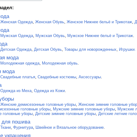
аздел:
мода
:
Женская Одежда
,
Женская Обувь
,
Женское Нижнее бельё и Трикотаж
,
Д
мода
:
Мужская Одежда
,
Мужская Обувь
,
Мужское Нижнее бельё и Трикотаж
.
ода
:
Детская Одежда
,
Детская Обувь
,
Товары для новорожденных
,
Игрушки.
ая мода
:
Молодежная одежда
,
Молодежная обувь
.
я мода
:
Свадебные платья
,
Свадебные костюмы
,
Аксессуары
.
а
:
Одежда из Меха
,
Одежда из Кожи
.
уборы
:
Женские демисезонные головные уборы
,
Женские зимние головные убо
исезонные головные уборы
,
Мужские зимние головные уборы
,
Мужские л
е головные уборы
,
Детские зимние головные уборы
,
Детские летние гол
ё для пошива
:
Ткани
,
Фурнитура
,
Швейное и Вязальное оборудование
.
е украшения