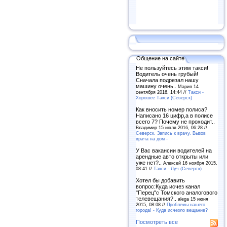
Общение на сайте
Не пользуйтесь этим такси!
Водитель очень грубый!
Сначала подрезал нашу
машину очень..
Мария 14
сентября 2016, 14:44 //
Такси -
Хорошее Такси (Северск)
Как вносить номер полиса?
Написано 16 цифр,а в полисе
всего 7? Почему не проходит..
Владимир 15 июля 2016, 06:28 //
Северск. Запись к врачу. Вызов
врача на дом -
У Вас вакансии водителей на
арендные авто открыты или
уже нет?..
Алексей 16 ноября 2015,
08:41 //
Такси - Луч (Северск)
Хотел бы добавить
вопрос:Куда исчез канал
"Перец"с Томского аналогового
телевещания?..
alega 15 июня
2015, 08:08 //
Проблемы нашего
города! - Куда исчезло вещание?
Посмотреть все