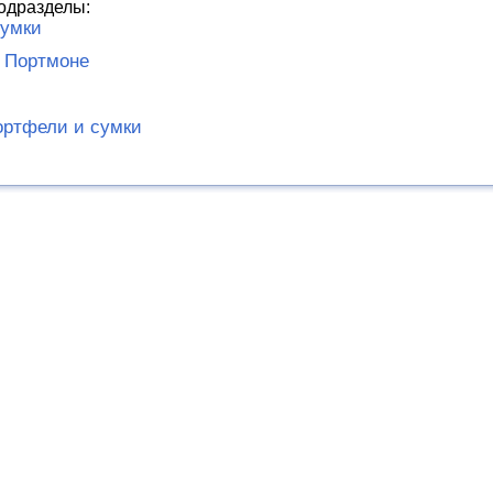
одразделы:
сумки
 Портмоне
ортфели и сумки