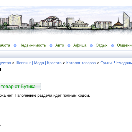
абота
Недвижимость
Авто
Афиша
Отдых
Общени
ество
>
Шоппинг | Мода | Красота
>
Каталог товаров
>
Сумки. Чемоданы
ы
 товар от Бутика
ка нет. Наполнение раздела идёт полным ходом.