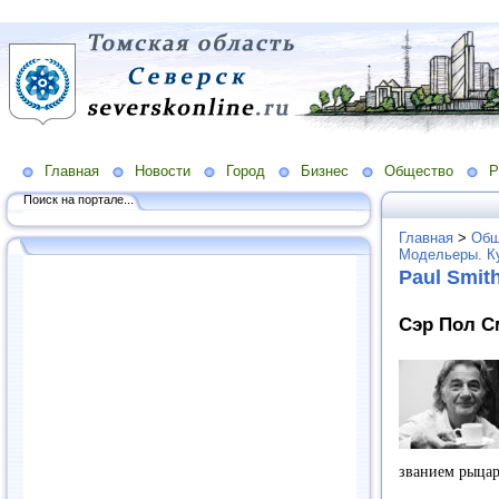
Главная
Новости
Город
Бизнес
Общество
Р
Поиск на портале...
Главная
>
Общ
Модельеры. К
Paul Smit
Сэр Пол См
званием рыцар