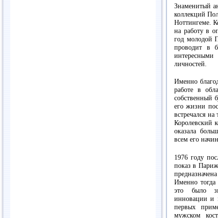
Знаменитый а
коллекций Пол
Ноттингеме. К
на работу в о
год молодой П
проводит в 
интересными 
личностей.
Именно благод
работе в обл
собственный б
его жизни пос
встречался на
Королевский к
оказала боль
всем его начи
1976 году пос
показ в Париж
предназначена
Именно тогда
это было зн
инновации и 
первых прим
мужском кос