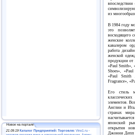
впоследствии
символизируют
из многообраз
В 1984 году м
это позволя
восходящего с
женские колл
кавалером ор
работа дизай
женской одежд
продукции от 
«Paul Smith», 
Shoes», «Paul
«Paul Smith 
Fragrance», «Pa
Его стиль 
классически
элементов. Вс
Англии и Ита
странах мир
насчитывает
японский ры
Новое на портале
открытия но
21.09.19
Каталог Предприятий: Торговля:
Vino1.ru -
Джонни Депп (
оптовая продажа вина и алкогольной продукции. Адрес: