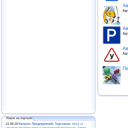
Ав
Ав
Ав
Ав
А
Ав
Пе
Новое на портале
21.09.19
Каталог Предприятий: Торговля:
Vino1.ru -
оптовая продажа вина и алкогольной продукции. Адрес: