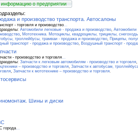
 информацию о предприятии
одразделы:
одажа и производство транспорта. Автосалоны
анспорт - торговля и производство
...
дразделы:
Автомобили легковые - продажа и производство
,
Автомобили 
оизводство
,
Мототехника. Мотоциклы, квадроциклы, трициклы, снегоходы
тобусы, троллейбусы, трамваи - продажа и производство
,
Прицепы, полу
дный транспорт - продажа и производство
,
Воздушный транспорт - прода
пчасти
пчасти - производство и торговля
...
дразделы:
Запчасти к легковым автомобилям - производство и торговля
ецтехники – производство и торговля
,
Запчасти к автобусам, троллейбус
рговля
,
Запчасти к мототехнике – производство и торговля
.
тосервисы
номонтаж. Шины и диски
ЗС
С города
...