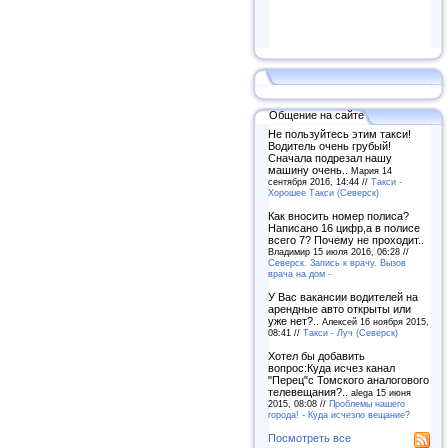
Общение на сайте
Не пользуйтесь этим такси!
Водитель очень грубый!
Сначала подрезал нашу
машину очень..
Мария 14
сентября 2016, 14:44 //
Такси -
Хорошее Такси (Северск)
Как вносить номер полиса?
Написано 16 цифр,а в полисе
всего 7? Почему не проходит..
Владимир 15 июля 2016, 06:28 //
Северск. Запись к врачу. Вызов
врача на дом -
У Вас вакансии водителей на
арендные авто открыты или
уже нет?..
Алексей 16 ноября 2015,
08:41 //
Такси - Луч (Северск)
Хотел бы добавить
вопрос:Куда исчез канал
"Перец"с Томского аналогового
телевещания?..
alega 15 июня
2015, 08:08 //
Проблемы нашего
города! - Куда исчезло вещание?
Посмотреть все