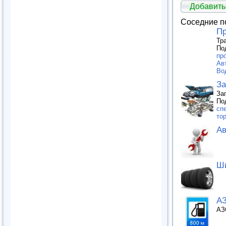
Добавить
Соседние п
Пр
Тр
По
пр
Ав
Во
За
За
По
сп
то
Ав
Ши
А
АЗ