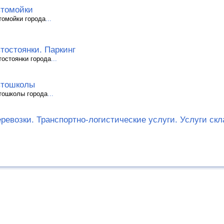
томойки
томойки города
...
тостоянки. Паркинг
тостоянки города
...
втошколы
тошколы города
...
ревозки. Транспортно-логистические услуги. Услуги скл