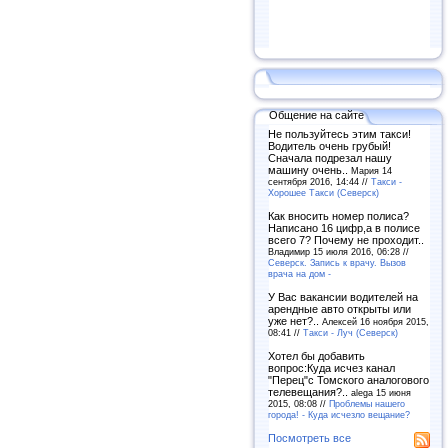
Общение на сайте
Не пользуйтесь этим такси!
Водитель очень грубый!
Сначала подрезал нашу
машину очень..
Мария 14
сентября 2016, 14:44 //
Такси -
Хорошее Такси (Северск)
Как вносить номер полиса?
Написано 16 цифр,а в полисе
всего 7? Почему не проходит..
Владимир 15 июля 2016, 06:28 //
Северск. Запись к врачу. Вызов
врача на дом -
У Вас вакансии водителей на
арендные авто открыты или
уже нет?..
Алексей 16 ноября 2015,
08:41 //
Такси - Луч (Северск)
Хотел бы добавить
вопрос:Куда исчез канал
"Перец"с Томского аналогового
телевещания?..
alega 15 июня
2015, 08:08 //
Проблемы нашего
города! - Куда исчезло вещание?
Посмотреть все