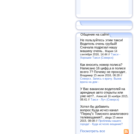
Общение на сайте
Не пользуйтесь этим такси!
Водитель очень грубый!
Сначала подрезал нашу
машину очень..
Мария 14
сентября 2016, 14:44 //
Такси -
Хорошее Такси (Северск)
Как вносить номер полиса?
Написано 16 цифр,а в полисе
всего 7? Почему не проходит..
Владимир 15 июля 2016, 06:28 //
Северск. Запись к врачу. Вызов
врача на дом -
У Вас вакансии водителей на
арендные авто открыты или
уже нет?..
Алексей 16 ноября 2015,
08:41 //
Такси - Луч (Северск)
Хотел бы добавить
вопрос:Куда исчез канал
"Перец"с Томского аналогового
телевещания?..
alega 15 июня
2015, 08:08 //
Проблемы нашего
города! - Куда исчезло вещание?
Посмотреть все