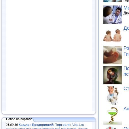
го
Ме
Ди
До
Ро
Ги
Пс
пс
Ст
Ап
Новое на портале
21.09.19
Каталог Предприятий: Торговля:
Vino1.ru -
Оп
оптовая продажа вина и алкогольной продукции. Адрес: