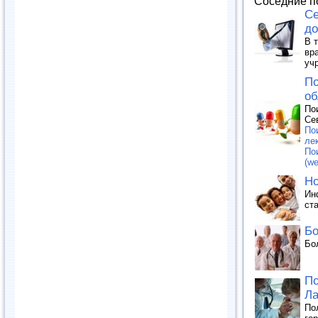
Соседние п
Се
д
В 
вр
уч
По
об
По
Се
По
лек
По
(we
Но
Ин
ста
Бо
Бо
По
Ла
По