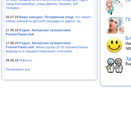
город Екатеринбург, улица Данилы Зверева, 31Р
Телефон:..
05.07.19
Бюро находок: Потерянные вещи
.Кто нашёл
Пл
связку ключей на детской площадке по адресу пр...
17.06.19
Отдых: Авторские путешествия.
ForeverTravel.club
Бл
На
17.06.19
Отдых: Авторские путешествия.
ForeverTravel.club
.Мини-группы (6-10 человек)Новые
зд
маршруты и городаОптимальное сочетание..
Зд
04.06.19
Новости
Ва
Посмотреть все