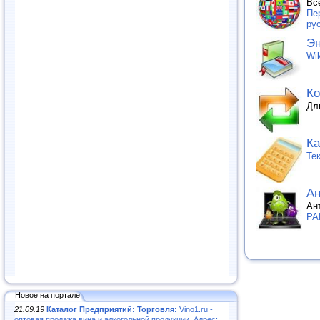
Вс
Пе
ру
Эн
Wik
Ко
Дл
Ка
Те
Ан
Ан
PA
Новое на портале
21.09.19
Каталог Предприятий: Торговля:
Vino1.ru -
оптовая продажа вина и алкогольной продукции. Адрес: