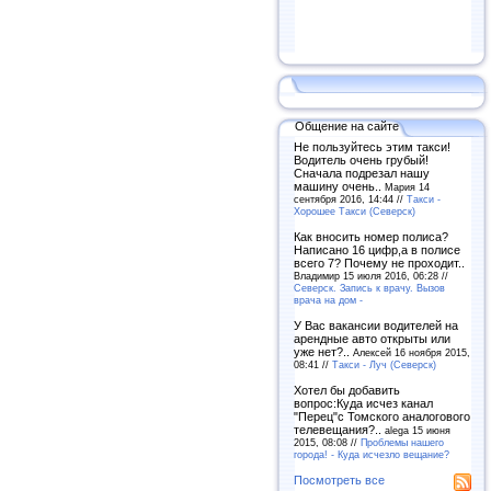
Общение на сайте
Не пользуйтесь этим такси!
Водитель очень грубый!
Сначала подрезал нашу
машину очень..
Мария 14
сентября 2016, 14:44 //
Такси -
Хорошее Такси (Северск)
Как вносить номер полиса?
Написано 16 цифр,а в полисе
всего 7? Почему не проходит..
Владимир 15 июля 2016, 06:28 //
Северск. Запись к врачу. Вызов
врача на дом -
У Вас вакансии водителей на
арендные авто открыты или
уже нет?..
Алексей 16 ноября 2015,
08:41 //
Такси - Луч (Северск)
Хотел бы добавить
вопрос:Куда исчез канал
"Перец"с Томского аналогового
телевещания?..
alega 15 июня
2015, 08:08 //
Проблемы нашего
города! - Куда исчезло вещание?
Посмотреть все