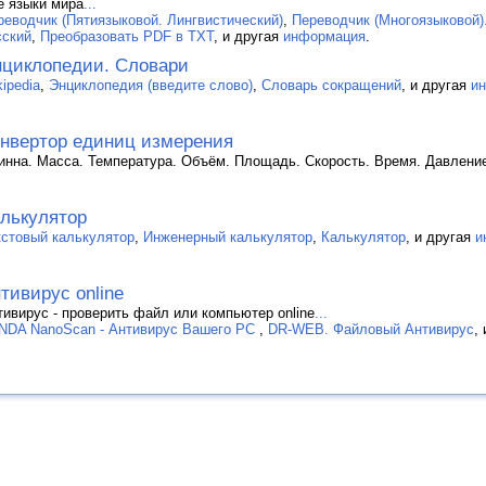
е языки мира
...
реводчик (Пятиязыковой. Лингвистический)
,
Переводчик (Многоязыковой)
сский
,
Преобразовать PDF в TXT
, и другая
информация
.
циклопедии. Словари
ipedia
,
Энциклопедия (введите слово)
,
Словарь сокращений
, и другая
и
нвертор единиц измерения
инна. Масса. Температура. Объём. Площадь. Скорость. Время. Давлени
лькулятор
кстовый калькулятор
,
Инженерный калькулятор
,
Калькулятор
, и другая
и
тивирус online
тивирус - проверить файл или компьютер online
...
NDA NanoScan - Антивирус Вашего PC
,
DR-WEB. Файловый Антивирус
,