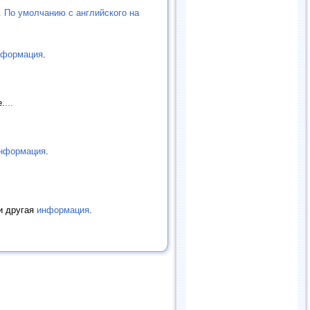
. По умолчанию с английского на
нформация
.
е.
...
нформация
.
 и другая
информация
.