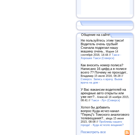
Общение на сайте
Не пользуйтесь этим такси!
Водитель очень грубый!
Сначала подрезал нашу
машину очень..
Мария 14
сентября 2016, 14:44 //
Такси -
Хорошее Такси (Северск)
Как вносить номер полиса?
Написано 16 цифр,а в полисе
всего 7? Почему не проходит..
Владимир 15 июля 2016, 06:28 //
Северск. Запись к врачу. Вызов
врача на дом -
У Вас вакансии водителей на
арендные авто открыты или
уже нет?..
Алексей 16 ноября 2015,
08:41 //
Такси - Луч (Северск)
Хотел бы добавить
вопрос:Куда исчез канал
"Перец"с Томского аналогового
телевещания?..
alega 15 июня
2015, 08:08 //
Проблемы нашего
города! - Куда исчезло вещание?
Посмотреть все