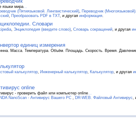
реводчик
е языки мира
...
реводчик (Пятиязыковой. Лингвистический)
,
Переводчик (Многоязыковой)
сский
,
Преобразовать PDF в TXT
, и другая
информация
.
циклопедии. Словари
ipedia
,
Энциклопедия (введите слово)
,
Словарь сокращений
, и другая
и
нвертор единиц измерения
инна. Масса. Температура. Объём. Площадь. Скорость. Время. Давлени
лькулятор
кстовый калькулятор
,
Инженерный калькулятор
,
Калькулятор
, и другая
и
тивирус online
тивирус - проверить файл или компьютер online
...
NDA NanoScan - Антивирус Вашего PC
,
DR-WEB. Файловый Антивирус
,