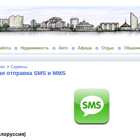
абота
Недвижимость
Авто
Афиша
Отдых
Общени
нес
>
Сервисы
ая отправка SMS и MMS
елоруссия)