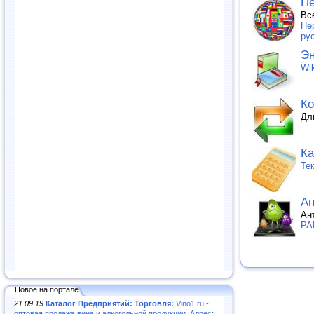
Пе
Вс
Пе
ру
Эн
Wik
Ко
Дл
Ка
Те
Ан
Ан
PA
Новое на портале
21.09.19
Каталог Предприятий: Торговля:
Vino1.ru -
оптовая продажа вина и алкогольной продукции. Адрес: