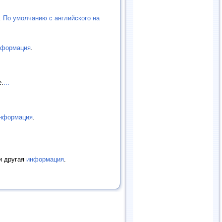
. По умолчанию с английского на
нформация
.
е.
...
нформация
.
 и другая
информация
.