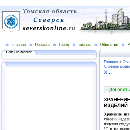
Главная
Новости
Город
Бизнес
Общество
Р
Поиск на портале...
Главная
>
Общ
Словарь моды
X...
Добавить
ХРАНЕНИ
ИЗДЕЛИЙ
Хранение шв
уберечь издел
изделия следу
°С и не выше