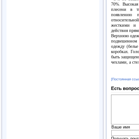
70%. Высокая
плесени в т
появлению 
относительно
жесткими и 
действия прям
Верхнюю одежд
подвешенном 
одежду (белье
коробках. Гол
быть защищены
чехлами, а сте
[Постоянная ссы
Есть вопрос
Ваше имя
Получать почт