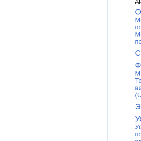
д
О
М
п
М
п
С
Ф
М
Т
в
(
Э
У
У
п