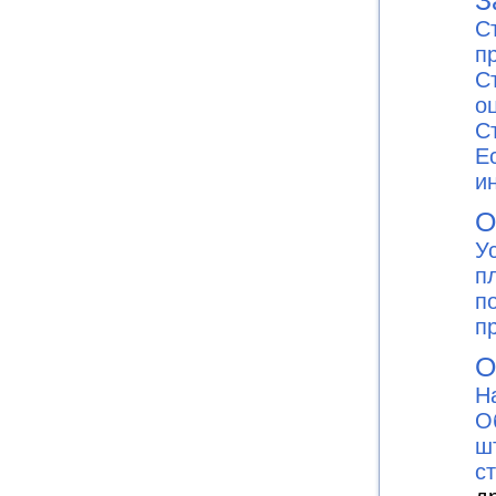
С
п
С
о
С
E
и
О
У
п
п
п
О
Н
О
ш
с