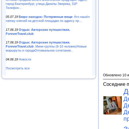
город Екатеринбург, улица Данилы Зверева, 31Р
Телефон:..
05.07.19
Бюро находок: Потерянные вещи
.Кто нашёл
связку ключей на детской площадке по адресу пр...
17.06.19
Отдых: Авторские путешествия.
ForeverTravel.club
17.06.19
Отдых: Авторские путешествия.
ForeverTravel.club
.Мини-группы (6-10 человек)Новые
маршруты и городаОптимальное сочетание..
04.06.19
Новости
Посмотреть все
Обновлено 10 
Соседние 
Д
Д
Д
Д
п
З