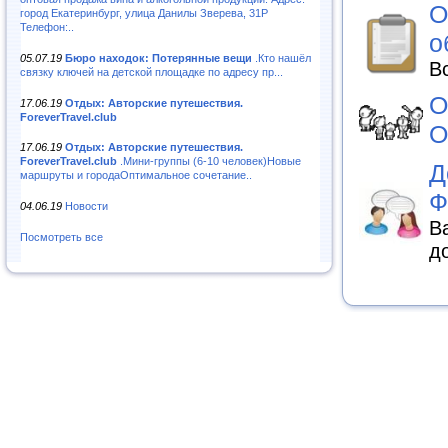
О
город Екатеринбург, улица Данилы Зверева, 31Р
Телефон:..
о
05.07.19
Бюро находок: Потерянные вещи
.Кто нашёл
В
связку ключей на детской площадке по адресу пр...
О
17.06.19
Отдых: Авторские путешествия.
ForeverTravel.club
О
17.06.19
Отдых: Авторские путешествия.
ForeverTravel.club
.Мини-группы (6-10 человек)Новые
Д
маршруты и городаОптимальное сочетание..
Ф
04.06.19
Новости
В
Посмотреть все
д