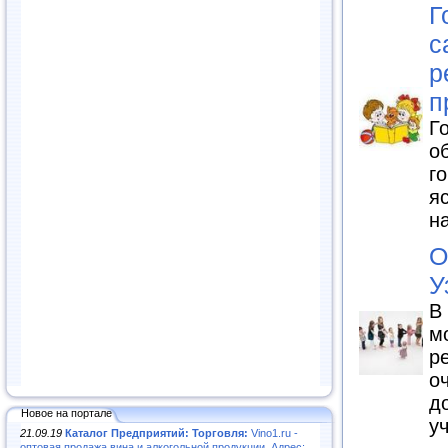
Г
с
р
п
Г
о
г
я
н
О
У
В
м
р
о
д
Новое на портале
у
21.09.19
Каталог Предприятий: Торговля:
Vino1.ru -
оптовая продажа вина и алкогольной продукции. Адрес: