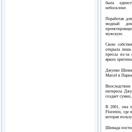
была единс
небосклоне.
Поработав для
модный дом
проектировщ
мужскую.
Свою собстве
открыла лишь 
прессы из-за 
ярких оригина
Джунко Шимада
Marcel в Пари
Впоследствии
интересы Джу
создает сумки
В 2001, она 
Florentin, где
которая польз
Шимада постоя