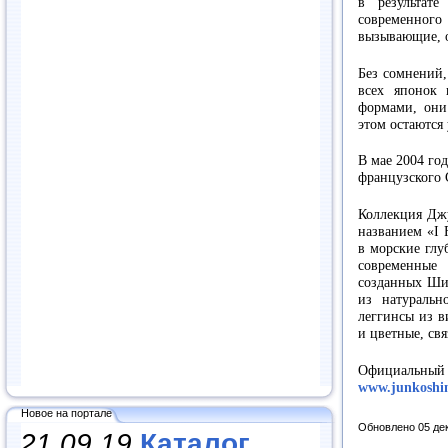
в результат
современног
вызывающие, о
Без сомнений,
всех японок
формами, они
этом остаются
В мае 2004 го
французского 
Коллекция Джу
названием «I 
в морские глу
современные
созданных Шим
из натуральн
леггинсы из 
и цветные, св
Официальны
www.junkoshi
Новое на портале
Обновлено 05 де
21.09.19
Каталог