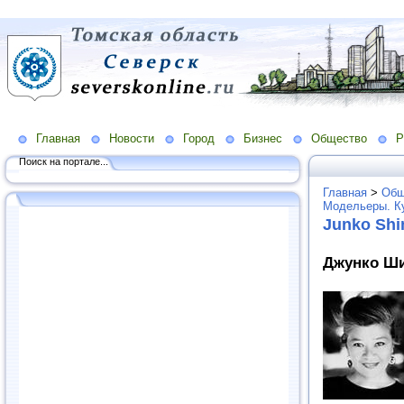
Главная
Новости
Город
Бизнес
Общество
Р
Поиск на портале...
Главная
>
Общ
Модельеры. К
Junko Sh
Джунко Ши