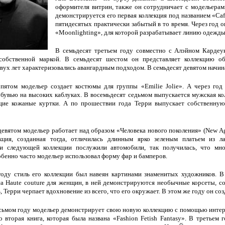
оформителя витрин, также он сотрудничает с модельерам
демонстрируется его первая коллекция под названием «Cafе
пятидесятых практически забытый в то время. Через год 
«Moonlighting», для которой разрабатывает линию одежды кл
В семьдесят третьем году совместно с Алэйном Кардеук
собственной маркой. В семьдесят шестом он представляет коллекцию об
ух лет характеризовались авангардным подходом. В семьдесят девятом начи
пятом модельер создает костюмы для группы «Emilie Jolie». А через год 
бувью на высоких каблуках. В восемьдесят седьмом выпускается мужская ко
щие кожаные куртки. А по прошествии года Терри выпускает собственную 
девятом модельер работает над образом «Человека нового поколения» (New A
кция, созданная тогда, отличилась длинным ярко зеленым платьем из 
и следующей коллекции послужили автомобили, так получилась, что мно
обенно часто модельер использовал форму фар и бамперов.
году стиль его коллекции был навеян картинами знаменитых художников. В
са Haute couture для женщин, в ней демонстрируются необычные корсеты, с
, Терри черпает вдохновение из всего, что его окружает. В этом же году он с
сьмом году модельер демонстрирует свою новую коллекцию с помощью интер
о вторая книга, которая была названа «Fashion Fetish Fantasy». В третьем 