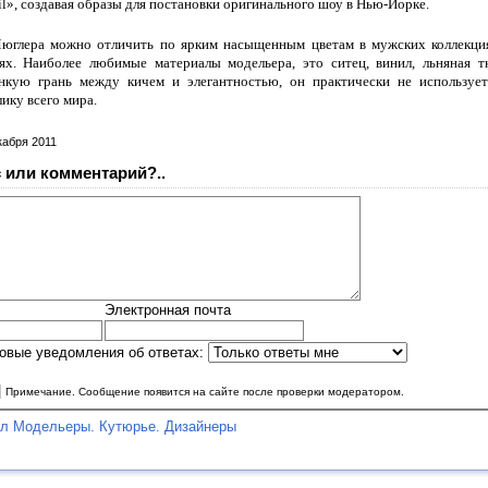
il», создавая образы для постановки оригинального шоу в Нью-Йорке.
юглера можно отличить по ярким насыщенным цветам в мужских коллекци
ях. Наиболее любимые материалы модельера, это ситец, винил, льняная т
нкую грань между кичем и элегантностью, он практически не использует
ику всего мира.
кабря 2011
 или комментарий?..
Электронная почта
овые уведомления об ответах:
|
Примечание. Сообщение появится на сайте после проверки модератором.
ел Модельеры. Кутюрье. Дизайнеры