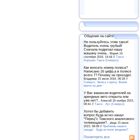
Общение на сайте
Не пользуйтесь этим такси!
Водитель очень грубый!
Сначала подрезал нашу
машину очень..
Мария 14
сентября 2016, 14:44 //
Такси -
Хорошее Такси (Северск)
Как вносить номер полиса?
Написано 16 цифр,а в полисе
всего 7? Почему не проходит..
Владимир 15 июля 2016, 06:28 //
Северск. Запись к врачу. Вызов
врача на дом -
У Вас вакансии водителей на
арендные авто открыты или
уже нет?..
Алексей 16 ноября 2015,
08:41 //
Такси - Луч (Северск)
Хотел бы добавить
вопрос:Куда исчез канал
"Перец"с Томского аналогового
телевещания?..
alega 15 июня
2015, 08:08 //
Проблемы нашего
города! - Куда исчезло вещание?
Посмотреть все