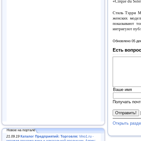
«Cirque du Sole
Стиль Тэрри М
женских модел
показывают то
интригуют публ
Обновлено 05 де
Есть вопрос
Ваше имя
Получать почт
Открыть разд
Новое на портале
21.09.19
Каталог Предприятий: Торговля:
Vino1.ru -
оптовая продажа вина и алкогольной продукции. Адрес: