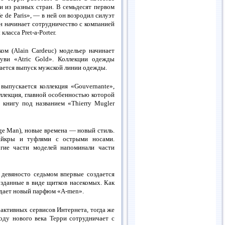
и из разных стран. В семьдесят первом
 de Paris», — в ней он возродил силуэт
он начинает сотрудничество с компанией
асса Prеt-a-Porter.
ом (Alain Cardeuc) модельер начинает
уви «Atric Gold». Коллекции одежды
нается выпуск мужской линии одежды.
выпускается коллекция «Gouvernante»,
ллекция, главной особенностью которой
книгу под названием «Thierry Mugler
ge Man), новые времена — новый стиль.
лайкры и туфлями с острыми носами.
гие части моделей напоминали части
 девяносто седьмом впервые создается
озданные в виде щитков насекомых. Как
оздает новый парфюм «A-men».
активных сервисов Интернета, тогда же
году нового века Терри сотрудничает с