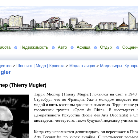
абота
Недвижимость
Авто
Афиша
Отдых
Общени
ество
>
Шоппинг | Мода | Красота
>
Мода в лицах
>
Модельеры. Кутюрь
gler
ер (Thierry Mugler)
Тэрри Мюглер (Thierry Mugler) появился на свет в 1948
Страсбург, что во Франции. Уже в молодом возрасте юн
модой и шить костюмы для своих знакомых. Терри также ув
творческой группы «Opera du Rhin». В шестьдесят
Декоративного Искусства (Ecole des Arts Decoratifs) в 
шестьдесят четвертого, также будущий модельер учится на
Когда ему исполняется девятнадцать, он переезжает в Пари
Arts Decoratifs» по курсу дизайна. С шестьдесят восьмо