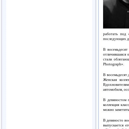
работать под 
последующих дв
В восемьдесят 
отличившаяся о
стали облегаю
Photograph».
В восемьдесят 
Женская колле
Вдохновителям
автомобиля, ос
В девяностом 
коллекция клас
можно заметить
В девяносто во
выпускается ег