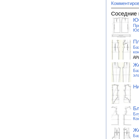
Комментиро
Соседние 
Ю
Пр
Юб
Пл
Ба
ко
др
Же
Ба
эл
Ни
Бл
Бл
Ко
Же
Ба