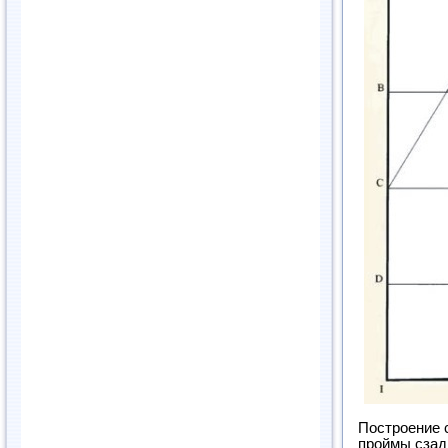
Построение с
проймы сзади