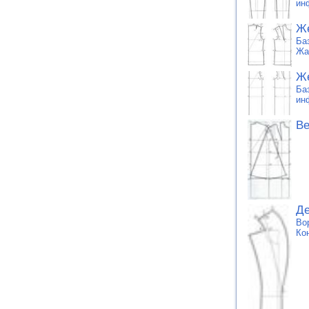
ин
Же
Ба
Жа
Же
Ба
ин
Ве
Де
Во
Ко