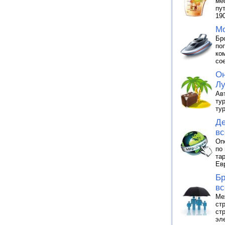
ме
пу
19
Мо
Бр
по
ко
со
Он
Лу
Ав
ту
тур
Де
вс
Оп
по
та
Ев
Бр
вс
Ме
ст
ст
эл