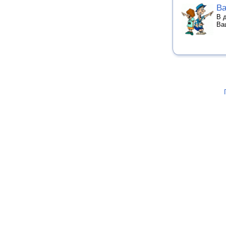
Ва
В 
Ва