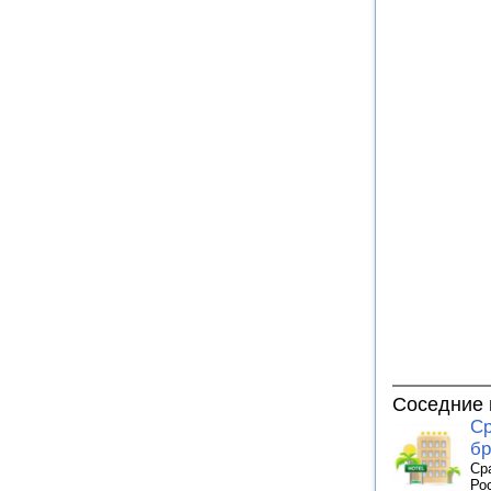
Соседние 
Ср
бр
Ср
Ро