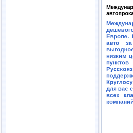
Междунар
автопрока
Междун
дешевог
Европе. 
авто за
выгодно
низким ц
пункто
Русскоя
поддер
Круглос
для вас 
всех кл
компаний