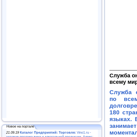
Служба о
всему ми
Служба 
по все
долговр
180 стра
языках. 
занимае
Новое на портале
моментал
21.09.19
Каталог Предприятий: Торговля:
Vino1.ru -
оптовая продажа вина и алкогольной продукции. Адрес: