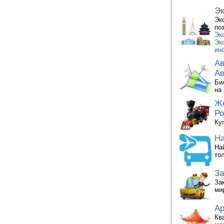
Эк
Эк
по
Эк
Эк
ин
Ав
Ав
Би
на
Же
Ро
Ку
На
На
то
За
За
ми
Ар
Кв